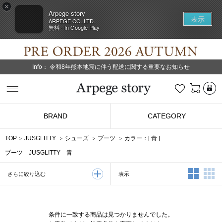
×
Arpege story
表示
ARPEGE CO.,LTD.
無料 - In Google Play
Info：
令和8年熊本地震に伴う配送に関する重要なお知らせ
L
お気に入り
Arpege story
BRAND
CATEGORY
TOP
JUSGLITTY
シューズ
ブーツ
カラー：[
青
]
ブーツ JUSGLITTY 青
2列表示
3
表示
さらに絞り込む
条件に一致する商品は見つかりませんでした。