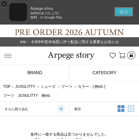
×
Arpege story
表示
ARPEGE CO.,LTD.
無料 - In Google Play
Info：
令和8年熊本地震に伴う配送に関する重要なお知らせ
L
お気に入り
Arpege story
BRAND
CATEGORY
TOP
JUSGLITTY
シューズ
ブーツ
カラー：[
柄etc
]
ブーツ JUSGLITTY 柄etc
2列表示
3
表示
さらに絞り込む
条件に一致する商品は見つかりませんでした。