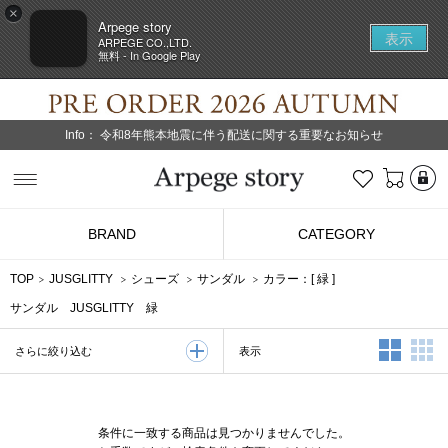
×
Arpege story
表示
ARPEGE CO.,LTD.
無料 - In Google Play
Info：
令和8年熊本地震に伴う配送に関する重要なお知らせ
L
お気に入り
Arpege story
BRAND
CATEGORY
TOP
JUSGLITTY
シューズ
サンダル
カラー：[
緑
]
サンダル JUSGLITTY 緑
2列表示
3
表示
さらに絞り込む
条件に一致する商品は見つかりませんでした。