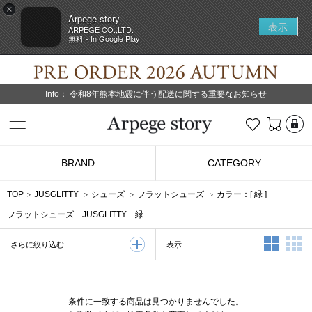
×
Arpege story
表示
ARPEGE CO.,LTD.
無料 - In Google Play
Info：
令和8年熊本地震に伴う配送に関する重要なお知らせ
L
お気に入り
Arpege story
BRAND
CATEGORY
TOP
JUSGLITTY
シューズ
フラットシューズ
カラー：[
緑
]
フラットシューズ JUSGLITTY 緑
2列表示
3
表示
さらに絞り込む
条件に一致する商品は見つかりませんでした。