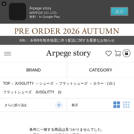
×
Arpege story
表示
ARPEGE CO.,LTD.
無料 - In Google Play
Info：
令和8年熊本地震に伴う配送に関する重要なお知らせ
L
お気に入り
Arpege story
BRAND
CATEGORY
TOP
JUSGLITTY
シューズ
フラットシューズ
カラー：[
白
]
フラットシューズ JUSGLITTY 白
2列表示
3
表示
さらに絞り込む
条件に一致する商品は見つかりませんでした。