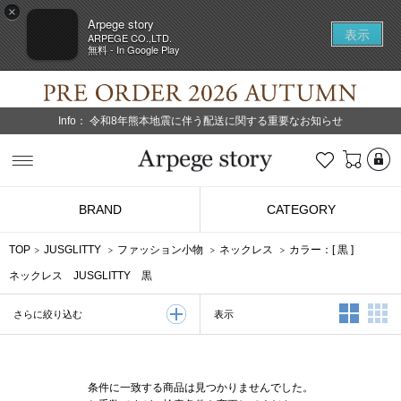
×
Arpege story
表示
ARPEGE CO.,LTD.
無料 - In Google Play
Info：
令和8年熊本地震に伴う配送に関する重要なお知らせ
L
お気に入り
Arpege story
BRAND
CATEGORY
TOP
JUSGLITTY
ファッション小物
ネックレス
カラー：[
黒
]
ネックレス JUSGLITTY 黒
2列表示
3
表示
さらに絞り込む
条件に一致する商品は見つかりませんでした。