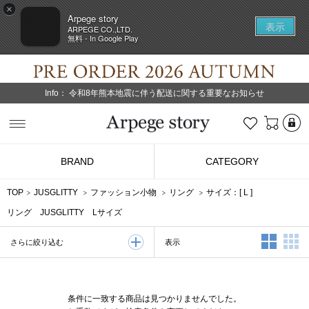
×
Arpege story
表示
ARPEGE CO.,LTD.
無料 - In Google Play
Info：
令和8年熊本地震に伴う配送に関する重要なお知らせ
L
お気に入り
Arpege story
BRAND
CATEGORY
TOP
JUSGLITTY
ファッション小物
リング
サイズ：[
L
]
リング JUSGLITTY Lサイズ
2列表示
3
表示
さらに絞り込む
条件に一致する商品は見つかりませんでした。