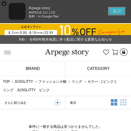
×
Arpege story
表示
ARPEGE CO.,LTD.
無料 - In Google Play
Info：
令和8年熊本地震に伴う配送に関する重要なお知らせ
L
お気に入り
Arpege story
BRAND
CATEGORY
TOP
JUSGLITTY
ファッション小物
リング
カラー：[
ピンク
]
リング JUSGLITTY ピンク
2列表示
3
表示
さらに絞り込む
条件に一致する商品は見つかりませんでした。