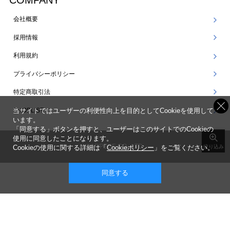
COMPANY
会社概要
採用情報
利用規約
プライバシーポリシー
特定商取引法
SHOPLIST
当サイトではユーザーの利便性向上を目的としてCookieを使用して
います。
「同意する」ボタンを押すと、ユーザーはこのサイトでのCookieの
使用に同意したことになります。
©ARPEGE CO., LTD.
Cookieの使用に関する詳細は「
Cookieポリシー
」をご覧ください。
絞り込み
同意する
表示 ： スマートフォン版 |
PC版