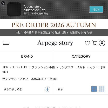
×
Arpege story
表示
ARPEGE CO.,LTD.
無料 - In Google Play
Info：
令和8年熊本地震に伴う配送に関する重要なお知らせ
L
お気に入り
Arpege story
BRAND
CATEGORY
TOP
JUSGLITTY
ファッション小物
サングラス・メガネ
カラー：[
柄
etc
]
サングラス・メガネ JUSGLITTY 柄etc
2列表示
3
表示
さらに絞り込む