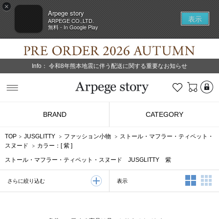
×
Arpege story
表示
ARPEGE CO.,LTD.
無料 - In Google Play
Info：
令和8年熊本地震に伴う配送に関する重要なお知らせ
L
お気に入り
Arpege story
BRAND
CATEGORY
TOP
JUSGLITTY
ファッション小物
ストール・マフラー・ティペット・
スヌード
カラー：[
紫
]
ストール・マフラー・ティペット・スヌード JUSGLITTY 紫
2列表示
3
表示
さらに絞り込む