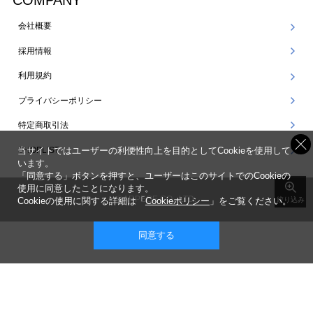
COMPANY
会社概要
採用情報
利用規約
プライバシーポリシー
特定商取引法
SHOPLIST
当サイトではユーザーの利便性向上を目的としてCookieを使用して
います。
「同意する」ボタンを押すと、ユーザーはこのサイトでのCookieの
使用に同意したことになります。
©ARPEGE CO., LTD.
Cookieの使用に関する詳細は「
Cookieポリシー
」をご覧ください。
絞り込み
同意する
表示 ： スマートフォン版 |
PC版