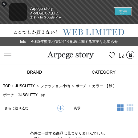
×
Arpege story
表示
ARPEGE CO.,LTD.
無料 - In Google Play
Info：
令和8年熊本地震に伴う配送に関する重要なお知らせ
L
お気に入り
Arpege story
BRAND
CATEGORY
TOP
JUSGLITTY
ファッション小物
ポーチ
カラー：[
緑
]
ポーチ JUSGLITTY 緑
2列表示
3
表示
さらに絞り込む
条件に一致する商品は見つかりませんでした。