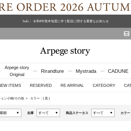
Info：
令和8年熊本地震に伴う配送に関する重要なお知らせ
Arpege story
Rirandture
Mystrada
CADUNE
Original
NEW ITEMS
RESERVED
RE ARRIVAL
CATEGORY
CA
ション小物/その他
カラー：[
黒
]
在庫
商品ステータス
カラー