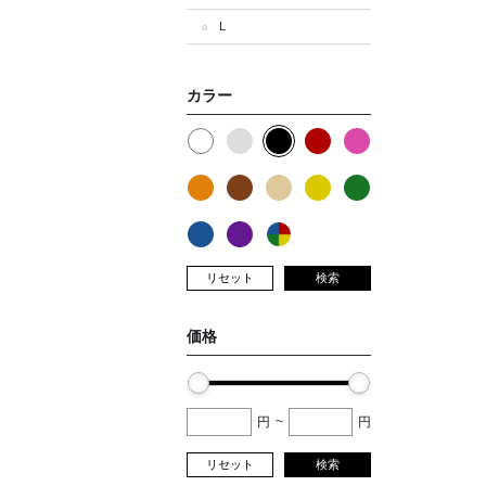
L
カラー
リセット
検索
価格
円
~
円
リセット
検索