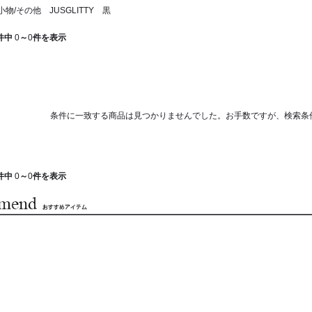
物/その他 JUSGLITTY 黒
件中
0
～
0
件を表示
条件に一致する商品は見つかりませんでした。お手数ですが、検索条
件中
0
～
0
件を表示