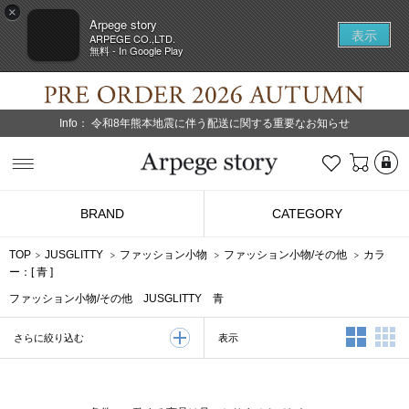
×
Arpege story
表示
ARPEGE CO.,LTD.
無料 - In Google Play
Info：
令和8年熊本地震に伴う配送に関する重要なお知らせ
L
お気に入り
Arpege story
BRAND
CATEGORY
TOP
JUSGLITTY
ファッション小物
ファッション小物/その他
カラ
ー：[
青
]
ファッション小物/その他 JUSGLITTY 青
2列表示
3
表示
さらに絞り込む