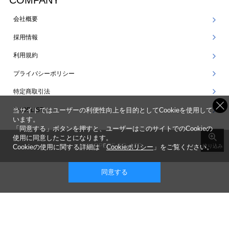
COMPANY
会社概要
採用情報
利用規約
プライバシーポリシー
特定商取引法
SHOPLIST
当サイトではユーザーの利便性向上を目的としてCookieを使用して
います。
「同意する」ボタンを押すと、ユーザーはこのサイトでのCookieの
使用に同意したことになります。
©ARPEGE CO., LTD.
Cookieの使用に関する詳細は「
Cookieポリシー
」をご覧ください。
絞り込み
同意する
表示 ： スマートフォン版 |
PC版