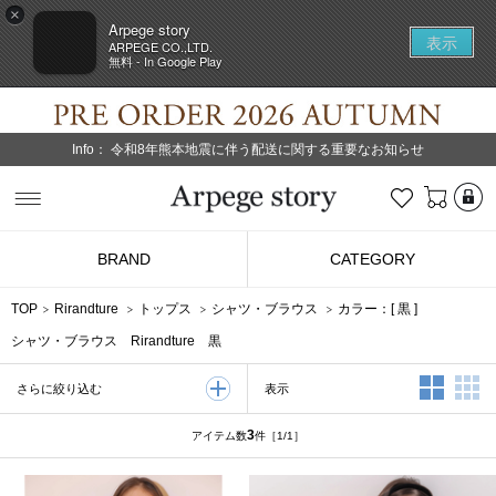
×
Arpege story
表示
ARPEGE CO.,LTD.
無料 - In Google Play
Info：
令和8年熊本地震に伴う配送に関する重要なお知らせ
L
お気に入り
Arpege story
BRAND
CATEGORY
TOP
Rirandture
トップス
シャツ・ブラウス
カラー：[
黒
]
シャツ・ブラウス Rirandture 黒
2列表示
3
表示
さらに絞り込む
3
アイテム数
件
［1/1］