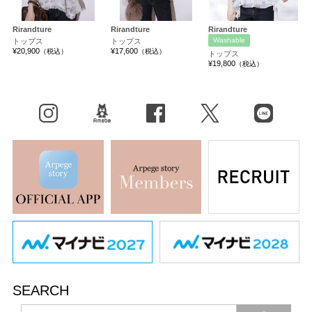
Rirandture
Rirandture
Rirandture
Washable
トップス
トップス
¥20,900
¥17,600
（税込）
（税込）
トップス
¥19,800
（税込）
Instagram
BLOG
facebook
X（旧Twitter）
LINE
SEARCH