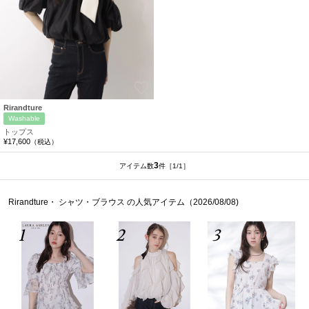
お気に入り
Rirandture
Washable
トップス
¥17,600
（税込）
3
アイテム数
件
［1/1］
Rirandture・ シャツ・ブラウス の人気アイテム（2026/08/08)
1
2
3