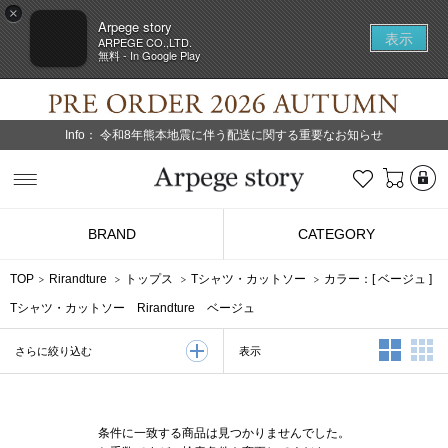
×
Arpege story
表示
ARPEGE CO.,LTD.
無料 - In Google Play
Info：
令和8年熊本地震に伴う配送に関する重要なお知らせ
L
お気に入り
Arpege story
BRAND
CATEGORY
TOP
Rirandture
トップス
Tシャツ・カットソー
カラー：[
ベージュ
]
Tシャツ・カットソー Rirandture ベージュ
2列表示
3
表示
さらに絞り込む
条件に一致する商品は見つかりませんでした。