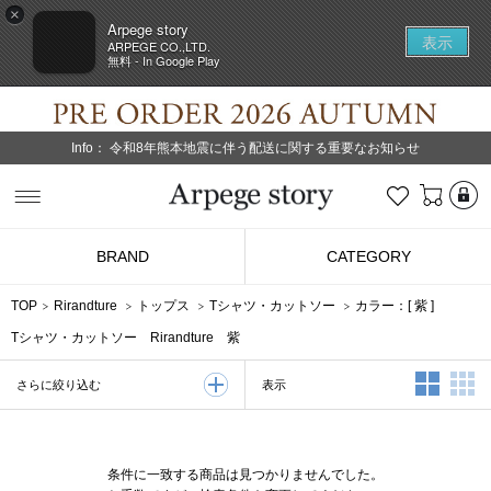
×
Arpege story
表示
ARPEGE CO.,LTD.
無料 - In Google Play
Info：
令和8年熊本地震に伴う配送に関する重要なお知らせ
L
お気に入り
Arpege story
BRAND
CATEGORY
TOP
Rirandture
トップス
Tシャツ・カットソー
カラー：[
紫
]
Tシャツ・カットソー Rirandture 紫
2列表示
3
表示
さらに絞り込む
条件に一致する商品は見つかりませんでした。