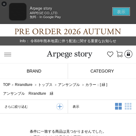
×
Arpege story
表示
ARPEGE CO.,LTD.
無料 - In Google Play
Info：
令和8年熊本地震に伴う配送に関する重要なお知らせ
L
お気に入り
Arpege story
BRAND
CATEGORY
TOP
Rirandture
トップス
アンサンブル
カラー：[
緑
]
アンサンブル Rirandture 緑
2列表示
3
表示
さらに絞り込む
条件に一致する商品は見つかりませんでした。