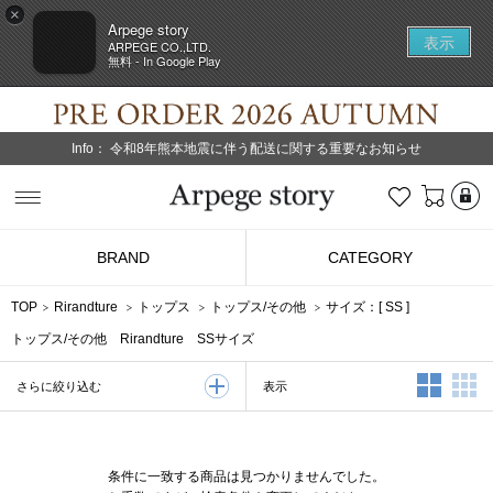
×
Arpege story
表示
ARPEGE CO.,LTD.
無料 - In Google Play
Info：
令和8年熊本地震に伴う配送に関する重要なお知らせ
L
お気に入り
Arpege story
BRAND
CATEGORY
TOP
Rirandture
トップス
トップス/その他
サイズ：[
SS
]
トップス/その他 Rirandture SSサイズ
2列表示
3
表示
さらに絞り込む
条件に一致する商品は見つかりませんでした。