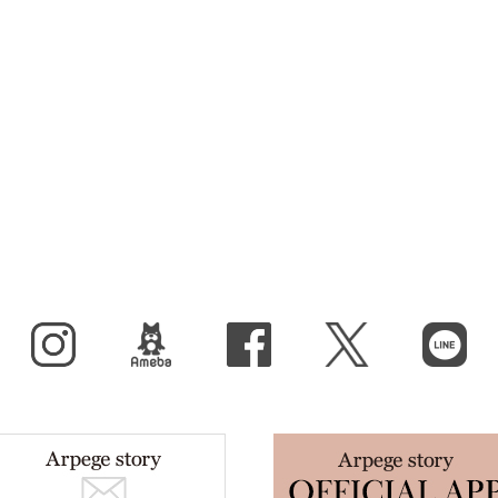
Instagram
BLOG
facebook
X（旧Twitter）
LINE