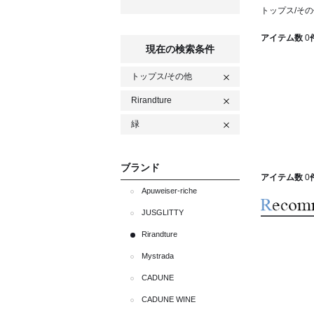
トップス/その他
アイテム数
0
現在の検索条件
トップス/その他
Rirandture
緑
ブランド
アイテム数
0
Apuweiser-riche
JUSGLITTY
Rirandture
Mystrada
CADUNE
CADUNE WINE