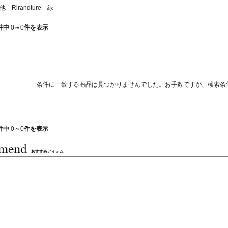
 Rirandture 緑
件中
0
～
0
件を表示
条件に一致する商品は見つかりませんでした。お手数ですが、検索条
件中
0
～
0
件を表示