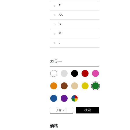
F
SS
S
M
L
カラー
リセット
検索
価格