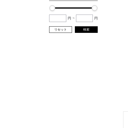
円
~
円
リセット
検索