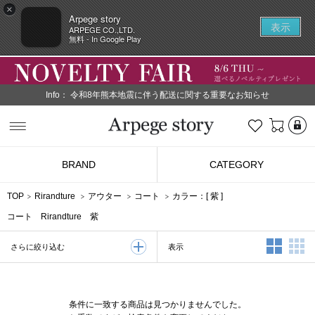
×
Arpege story
表示
ARPEGE CO.,LTD.
無料 - In Google Play
Info：
令和8年熊本地震に伴う配送に関する重要なお知らせ
L
お気に入り
Arpege story
BRAND
CATEGORY
TOP
Rirandture
アウター
コート
カラー：[
紫
]
コート Rirandture 紫
2列表示
3
表示
さらに絞り込む
条件に一致する商品は見つかりませんでした。