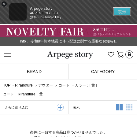
×
Arpege story
表示
ARPEGE CO.,LTD.
無料 - In Google Play
Info：
令和8年熊本地震に伴う配送に関する重要なお知らせ
L
お気に入り
Arpege story
BRAND
CATEGORY
TOP
Rirandture
アウター
コート
カラー：[
黄
]
コート Rirandture 黄
2列表示
3
表示
さらに絞り込む
条件に一致する商品は見つかりませんでした。