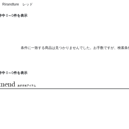
irandture レッド
件中
0
～
0
件を表示
条件に一致する商品は見つかりませんでした。お手数ですが、検索条
件中
0
～
0
件を表示