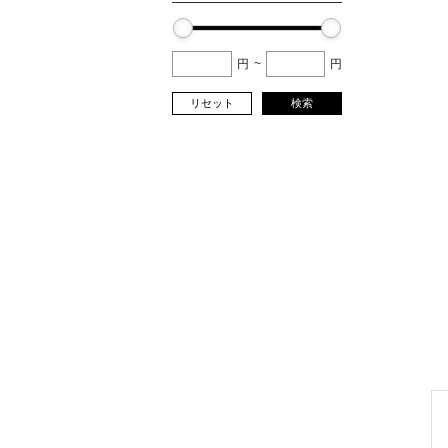
円
~
円
リセット
検索