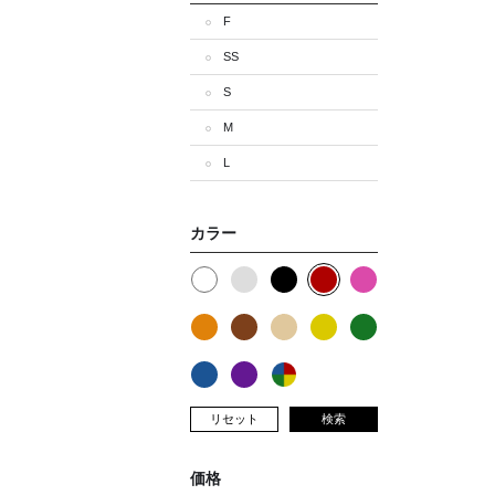
F
SS
S
M
L
カラー
リセット
検索
価格