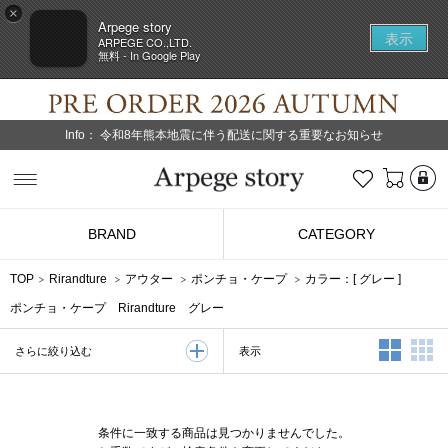
×
Arpege story
表示
ARPEGE CO.,LTD.
無料 - In Google Play
Info：
令和8年熊本地震に伴う配送に関する重要なお知らせ
L
お気に入り
Arpege story
BRAND
CATEGORY
TOP
Rirandture
アウター
ポンチョ・ケープ
カラー：[
グレー
]
ポンチョ・ケープ Rirandture グレー
2列表示
3
表示
さらに絞り込む
条件に一致する商品は見つかりませんでした。