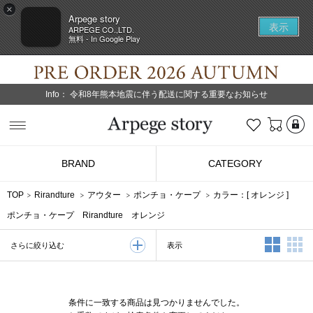
×
Arpege story
表示
ARPEGE CO.,LTD.
無料 - In Google Play
Info：
令和8年熊本地震に伴う配送に関する重要なお知らせ
L
お気に入り
Arpege story
BRAND
CATEGORY
TOP
Rirandture
アウター
ポンチョ・ケープ
カラー：[
オレンジ
]
ポンチョ・ケープ Rirandture オレンジ
2列表示
3
表示
さらに絞り込む
条件に一致する商品は見つかりませんでした。