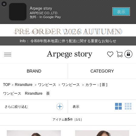
×
Arpege story
表示
ARPEGE CO.,LTD.
無料 - In Google Play
Info：
令和8年熊本地震に伴う配送に関する重要なお知らせ
L
お気に入り
Arpege story
BRAND
CATEGORY
TOP
Rirandture
ワンピース
ワンピース
カラー：[
茶
]
ワンピース Rirandture 茶
2列表示
3
表示
さらに絞り込む
5
アイテム数
件
［1/1］