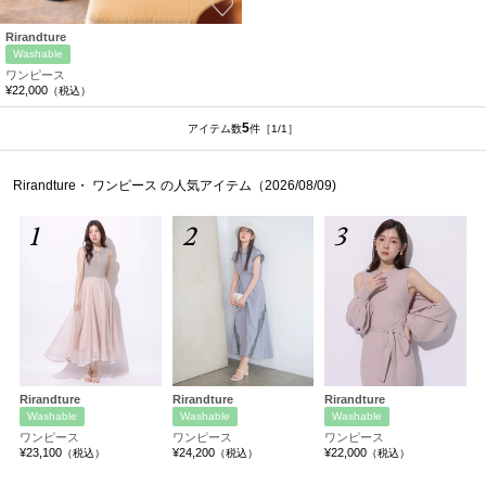
お気に入り
Rirandture
Washable
ワンピース
¥22,000
（税込）
5
アイテム数
件
［1/1］
Rirandture・ ワンピース の人気アイテム（2026/08/09)
1
2
3
Rirandture
Rirandture
Rirandture
Washable
Washable
Washable
ワンピース
ワンピース
ワンピース
¥23,100
¥24,200
¥22,000
（税込）
（税込）
（税込）