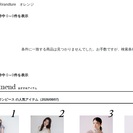
randture オレンジ
件中
0
～
0
件を表示
条件に一致する商品は見つかりませんでした。お手数ですが、検索条
件中
0
～
0
件を表示
・ ワンピース の人気アイテム（2026/08/07)
1
2
3