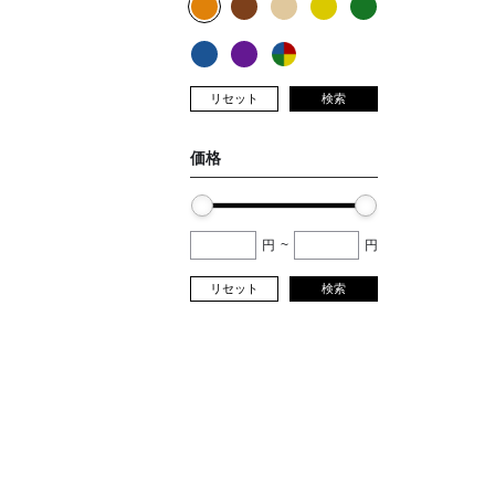
リセット
検索
価格
円
~
円
リセット
検索