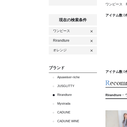
ワンピース Ri
アイテム数
0
現在の検索条件
ワンピース
Rirandture
オレンジ
ブランド
アイテム数
0
Apuweiser-riche
JUSGLITTY
Rirandture
Rirandture
Mystrada
CADUNE
CADUNE WINE