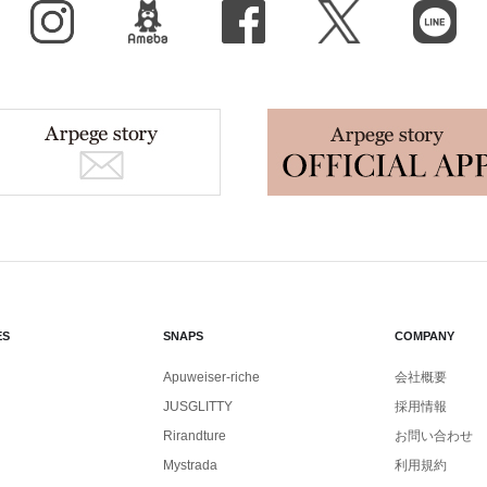
Instagram
BLOG
facebook
X（旧Twitter）
LINE
ES
SNAPS
COMPANY
Apuweiser-riche
会社概要
JUSGLITTY
採用情報
Rirandture
お問い合わせ
Mystrada
利用規約