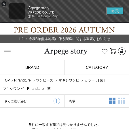
×
Arpege story
表示
ARPEGE CO.,LTD.
無料 - In Google Play
Info：
令和8年熊本地震に伴う配送に関する重要なお知らせ
L
お気に入り
Arpege story
BRAND
CATEGORY
TOP
Rirandture
ワンピース
マキシワンピ
カラー：[
紫
]
マキシワンピ Rirandture 紫
2列表示
3
表示
さらに絞り込む
条件に一致する商品は見つかりませんでした。