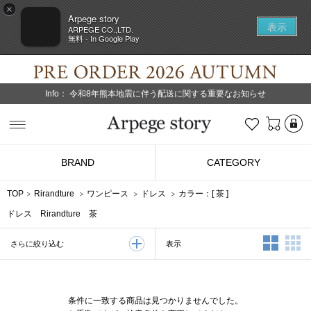
×
Arpege story
表示
ARPEGE CO.,LTD.
無料 - In Google Play
Info：
令和8年熊本地震に伴う配送に関する重要なお知らせ
L
お気に入り
Arpege story
BRAND
CATEGORY
TOP
Rirandture
ワンピース
ドレス
カラー：[
茶
]
ドレス Rirandture 茶
2列表示
3
表示
さらに絞り込む
条件に一致する商品は見つかりませんでした。