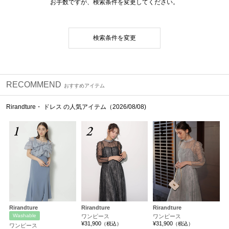
お手数ですが、検索条件を変更してください。
検索条件を変更
RECOMMEND
おすすめアイテム
Rirandture・ ドレス の人気アイテム（2026/08/08)
1
2
3
Rirandture
Rirandture
Rirandture
Washable
ワンピース
ワンピース
¥31,900
¥31,900
（税込）
（税込）
ワンピース