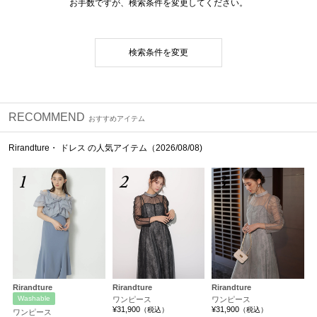
お手数ですが、検索条件を変更してください。
検索条件を変更
RECOMMEND
おすすめアイテム
Rirandture・ ドレス の人気アイテム（2026/08/08)
1
2
3
Rirandture
Rirandture
Rirandture
Washable
ワンピース
ワンピース
¥31,900
¥31,900
（税込）
（税込）
ワンピース