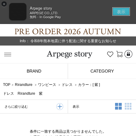
×
Arpege story
表示
ARPEGE CO.,LTD.
無料 - In Google Play
Info：
令和8年熊本地震に伴う配送に関する重要なお知らせ
L
お気に入り
Arpege story
BRAND
CATEGORY
TOP
Rirandture
ワンピース
ドレス
カラー：[
紫
]
ドレス Rirandture 紫
2列表示
3
表示
さらに絞り込む
条件に一致する商品は見つかりませんでした。