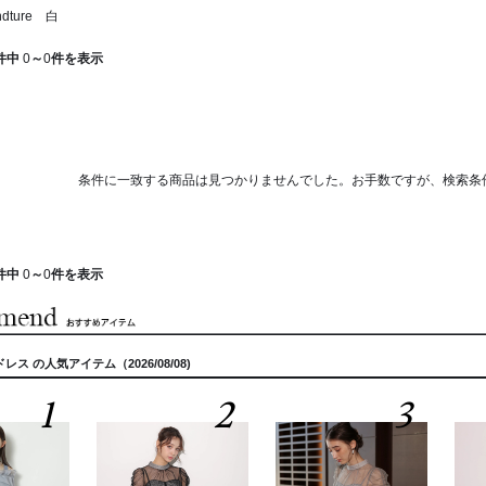
dture 白
件中
0
～
0
件を表示
条件に一致する商品は見つかりませんでした。お手数ですが、検索条
件中
0
～
0
件を表示
・ ドレス の人気アイテム（2026/08/08)
1
2
3