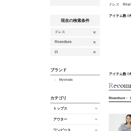
ドレス Riran
アイテム数
0
現在の検索条件
ドレス
Rirandture
白
ブランド
アイテム数
0
Mystrada
カテゴリ
Rirandture
トップス
アウター
ワンピース