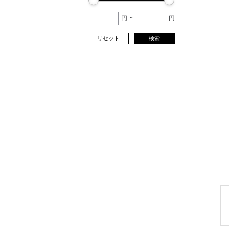
円
~
円
リセット
検索