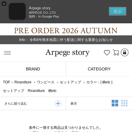
×
Arpege story
表示
ARPEGE CO.,LTD.
無料 - In Google Play
Info：
令和8年熊本地震に伴う配送に関する重要なお知らせ
L
お気に入り
Arpege story
BRAND
CATEGORY
TOP
Rirandture
ワンピース
セットアップ
カラー：[
柄etc
]
セットアップ Rirandture 柄etc
2列表示
3
表示
さらに絞り込む
条件に一致する商品は見つかりませんでした。