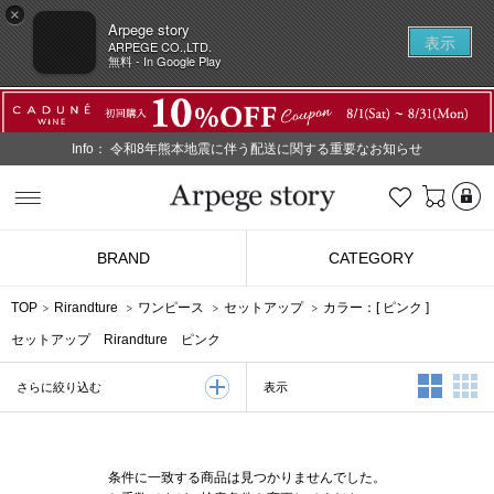
×
Arpege story
表示
ARPEGE CO.,LTD.
無料 - In Google Play
Info：
令和8年熊本地震に伴う配送に関する重要なお知らせ
L
お気に入り
Arpege story
BRAND
CATEGORY
TOP
Rirandture
ワンピース
セットアップ
カラー：[
ピンク
]
セットアップ Rirandture ピンク
2列表示
3
表示
さらに絞り込む
条件に一致する商品は見つかりませんでした。