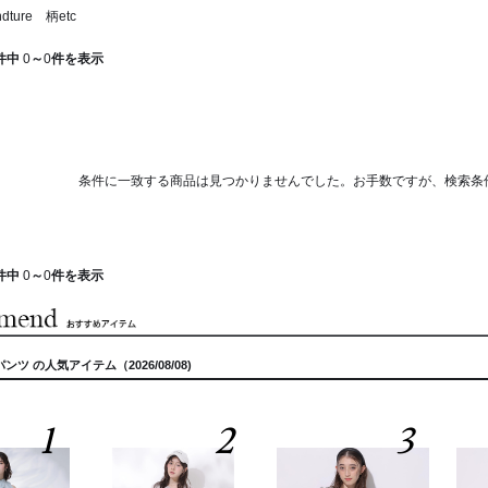
dture 柄etc
件中
0
～
0
件を表示
条件に一致する商品は見つかりませんでした。お手数ですが、検索条
件中
0
～
0
件を表示
・ パンツ の人気アイテム（2026/08/08)
1
2
3