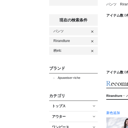
パンツ Riran
アイテム数
0
現在の検索条件
パンツ
Rirandture
柄etc
ブランド
アイテム数
0
Apuweiser-riche
カテゴリ
Rirandture
トップス
新色追加
アウター
ワンピース