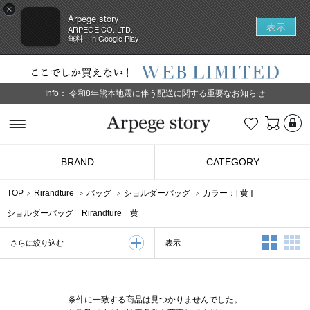
×
Arpege story
表示
ARPEGE CO.,LTD.
無料 - In Google Play
Info：
令和8年熊本地震に伴う配送に関する重要なお知らせ
L
お気に入り
Arpege story
BRAND
CATEGORY
TOP
Rirandture
バッグ
ショルダーバッグ
カラー：[
黄
]
ショルダーバッグ Rirandture 黄
2列表示
3
表示
さらに絞り込む
条件に一致する商品は見つかりませんでした。