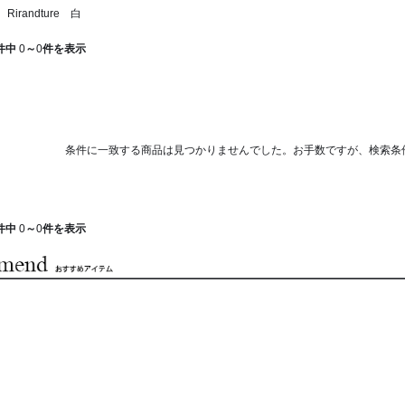
irandture 白
件中
0
～
0
件を表示
条件に一致する商品は見つかりませんでした。お手数ですが、検索条
件中
0
～
0
件を表示