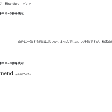
Rirandture ピンク
件中
0
～
0
件を表示
条件に一致する商品は見つかりませんでした。お手数ですが、検索条
件中
0
～
0
件を表示