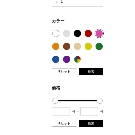
L
カラー
リセット
検索
価格
円
~
円
リセット
検索