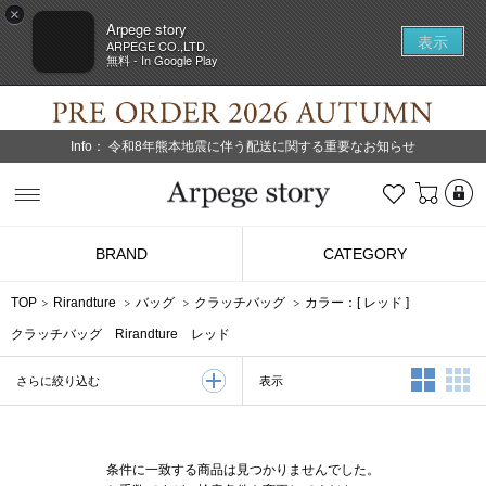
×
Arpege story
表示
ARPEGE CO.,LTD.
無料 - In Google Play
Info：
令和8年熊本地震に伴う配送に関する重要なお知らせ
L
お気に入り
Arpege story
BRAND
CATEGORY
TOP
Rirandture
バッグ
クラッチバッグ
カラー：[
レッド
]
クラッチバッグ Rirandture レッド
2列表示
3
表示
さらに絞り込む
条件に一致する商品は見つかりませんでした。