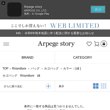
×
Arpege story
表示
ARPEGE CO.,LTD.
無料 - In Google Play
Info：
令和8年熊本地震に伴う配送に関する重要なお知らせ
L
お気に入り
Arpege story
BRAND
CATEGORY
TOP
Rirandture
バッグ
カゴバッグ
カラー：[
緑
]
カゴバッグ Rirandture 緑
2列表示
3
表示
さらに絞り込む
条件に一致する商品は見つかりませんでした。