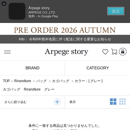
×
Arpege story
表示
ARPEGE CO.,LTD.
無料 - In Google Play
Info：
令和8年熊本地震に伴う配送に関する重要なお知らせ
L
お気に入り
Arpege story
BRAND
CATEGORY
TOP
Rirandture
バッグ
カゴバッグ
カラー：[
グレー
]
カゴバッグ Rirandture グレー
2列表示
3
表示
さらに絞り込む
条件に一致する商品は見つかりませんでした。