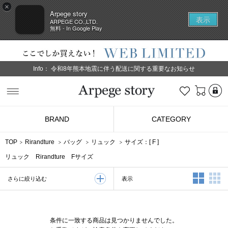
×
Arpege story
表示
ARPEGE CO.,LTD.
無料 - In Google Play
Info：
令和8年熊本地震に伴う配送に関する重要なお知らせ
L
お気に入り
Arpege story
BRAND
CATEGORY
TOP
Rirandture
バッグ
リュック
サイズ：[
F
]
リュック Rirandture Fサイズ
2列表示
3
表示
さらに絞り込む
条件に一致する商品は見つかりませんでした。