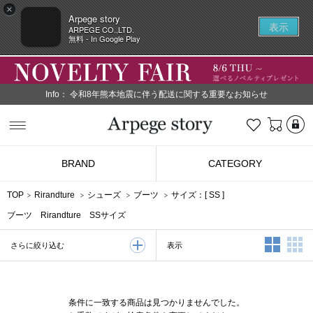
×
Arpege story
表示
ARPEGE CO.,LTD.
無料 - In Google Play
Info：
令和8年熊本地震に伴う配送に関する重要なお知らせ
L
お気に入り
Arpege story
BRAND
CATEGORY
TOP
Rirandture
シューズ
ブーツ
サイズ：[
SS
]
ブーツ Rirandture SSサイズ
2列表示
3
表示
さらに絞り込む
条件に一致する商品は見つかりませんでした。