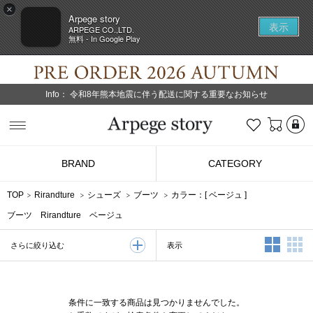
×
Arpege story
表示
ARPEGE CO.,LTD.
無料 - In Google Play
Info：
令和8年熊本地震に伴う配送に関する重要なお知らせ
L
お気に入り
Arpege story
BRAND
CATEGORY
TOP
Rirandture
シューズ
ブーツ
カラー：[
ベージュ
]
ブーツ Rirandture ベージュ
2列表示
3
表示
さらに絞り込む
条件に一致する商品は見つかりませんでした。