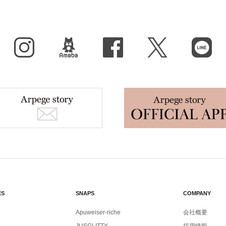
Instagram
BLOG
facebook
X（旧Twitter）
LINE
ES
SNAPS
COMPANY
Apuweiser-riche
会社概要