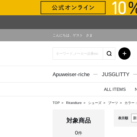
こんにちは、
ゲスト
さま
Apuweiser-riche
JUSGLITTY
ALL ITEMS
TOP
Rirandture
シューズ
ブーツ
カラー：
表示順
対象商品
0
件