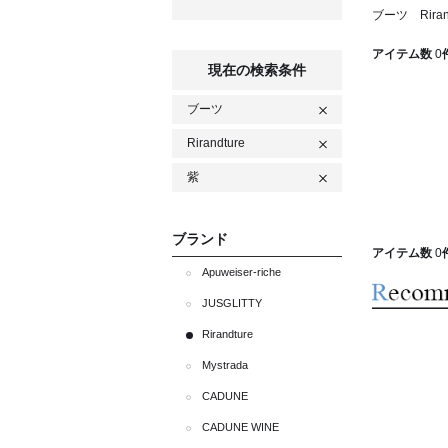
ブーツ Riran
アイテム数
0
現在の検索条件
ブーツ
Rirandture
紫
ブランド
アイテム数
0
Apuweiser-riche
JUSGLITTY
Rirandture
Mystrada
CADUNE
CADUNE WINE