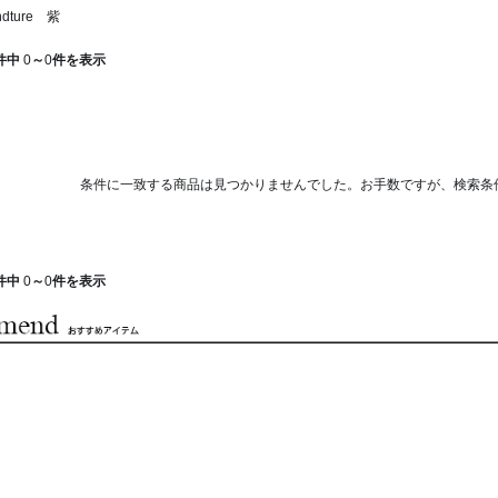
dture 紫
件中
0
～
0
件を表示
条件に一致する商品は見つかりませんでした。お手数ですが、検索条
件中
0
～
0
件を表示