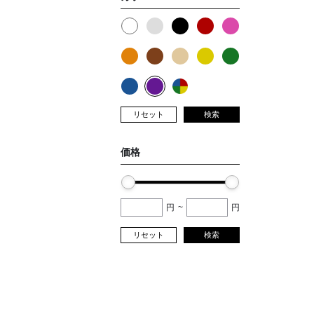
リセット
検索
価格
円
~
円
リセット
検索