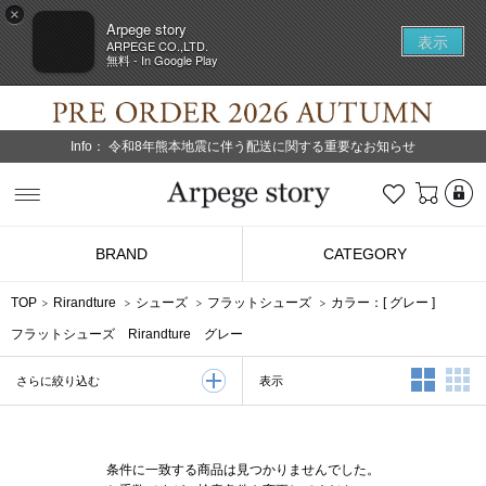
×
Arpege story
表示
ARPEGE CO.,LTD.
無料 - In Google Play
Info：
令和8年熊本地震に伴う配送に関する重要なお知らせ
L
お気に入り
Arpege story
BRAND
CATEGORY
TOP
Rirandture
シューズ
フラットシューズ
カラー：[
グレー
]
フラットシューズ Rirandture グレー
2列表示
3
表示
さらに絞り込む
条件に一致する商品は見つかりませんでした。