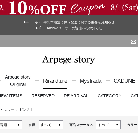
Info：
令和8年熊本地震に伴う配送に関する重要なお知らせ
Info：
Androidユーザーの皆様へのお知らせ
Arpege story
Rirandture
Mystrada
CADUNE
Original
NEW ITEMS
RESERVED
RE ARRIVAL
CATEGORY
CA
カラー：[
ピンク
]
在庫
商品ステータス
カラー