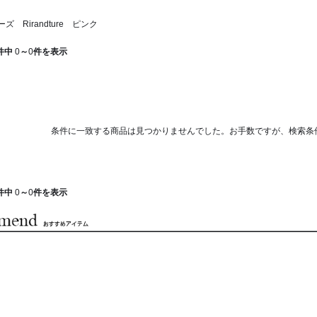
 Rirandture ピンク
件中
0
～
0
件を表示
条件に一致する商品は見つかりませんでした。お手数ですが、検索条
件中
0
～
0
件を表示