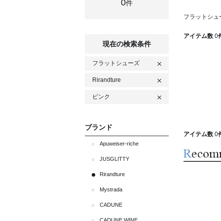
0
件
フラットシューズ
アイテム数
0
現在の検索条件
フラットシューズ
Rirandture
ピンク
ブランド
アイテム数
0
Apuweiser-riche
JUSGLITTY
Rirandture
Mystrada
CADUNE
CADUNE WINE