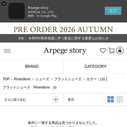
×
Arpege story
表示
ARPEGE CO.,LTD.
無料 - In Google Play
Info：
令和8年熊本地震に伴う配送に関する重要なお知らせ
L
お気に入り
Arpege story
BRAND
CATEGORY
TOP
Rirandture
シューズ
フラットシューズ
カラー：[
白
]
フラットシューズ Rirandture 白
2列表示
3
表示
さらに絞り込む
条件に一致する商品は見つかりませんでした。