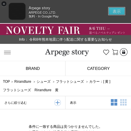
×
Arpege story
表示
ARPEGE CO.,LTD.
無料 - In Google Play
Info：
令和8年熊本地震に伴う配送に関する重要なお知らせ
L
お気に入り
Arpege story
BRAND
CATEGORY
TOP
Rirandture
シューズ
フラットシューズ
カラー：[
黄
]
フラットシューズ Rirandture 黄
2列表示
3
表示
さらに絞り込む
条件に一致する商品は見つかりませんでした。