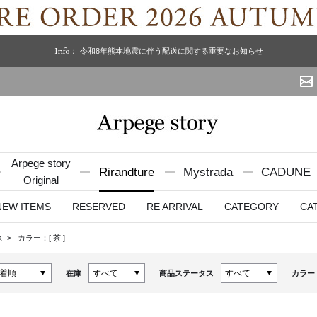
Info：
令和8年熊本地震に伴う配送に関する重要なお知らせ
Arpege story
Rirandture
Mystrada
CADUNE
Original
NEW ITEMS
RESERVED
RE ARRIVAL
CATEGORY
CA
ス
カラー：[
茶
]
在庫
商品ステータス
カラー