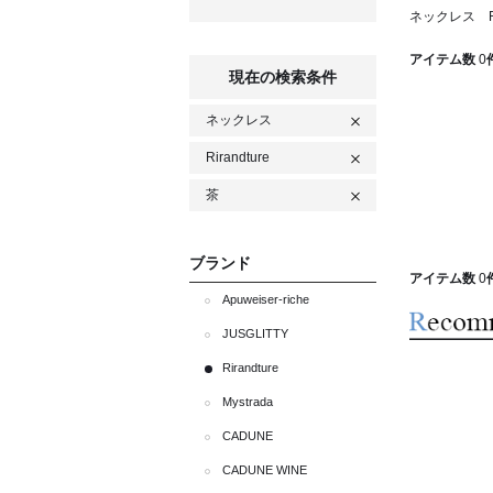
ネックレス Ri
アイテム数
0
現在の検索条件
ネックレス
Rirandture
茶
ブランド
アイテム数
0
Apuweiser-riche
JUSGLITTY
Rirandture
Mystrada
CADUNE
CADUNE WINE