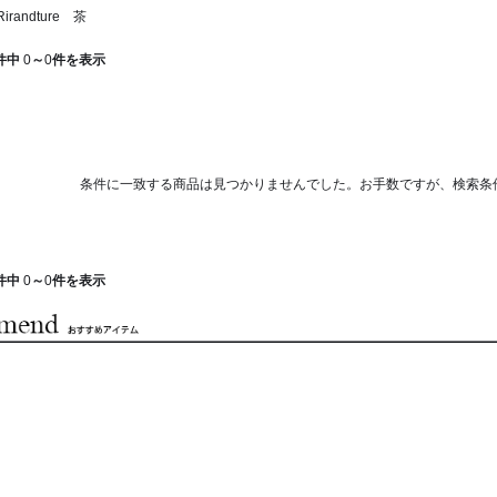
randture 茶
件中
0
～
0
件を表示
条件に一致する商品は見つかりませんでした。お手数ですが、検索条
件中
0
～
0
件を表示