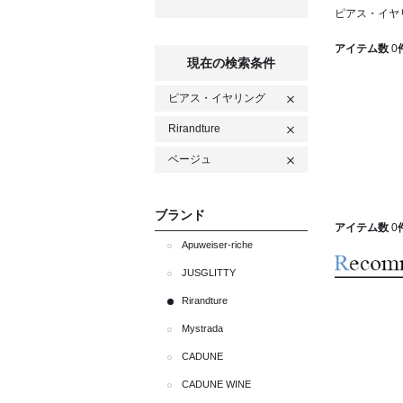
ピアス・イヤリ
アイテム数
0
現在の検索条件
ピアス・イヤリング
Rirandture
ベージュ
ブランド
アイテム数
0
Apuweiser-riche
JUSGLITTY
Rirandture
Mystrada
CADUNE
CADUNE WINE