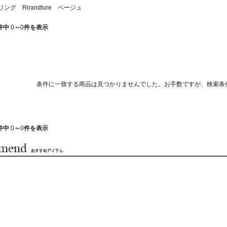
ング Rirandture ベージュ
件中
0
～
0
件を表示
条件に一致する商品は見つかりませんでした。お手数ですが、検索条
件中
0
～
0
件を表示