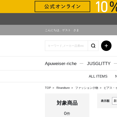
こんにちは、
ゲスト
さま
Apuweiser-riche
JUSGLITTY
ALL ITEMS
TOP
Rirandture
ファッション小物
ピアス・
表示順
対象商品
0
件