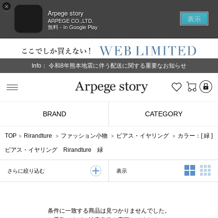
×
Arpege story
表示
ARPEGE CO.,LTD.
無料 - In Google Play
Info：
令和8年熊本地震に伴う配送に関する重要なお知らせ
L
お気に入り
Arpege story
BRAND
CATEGORY
TOP
Rirandture
ファッション小物
ピアス・イヤリング
カラー：[
緑
]
ピアス・イヤリング Rirandture 緑
2列表示
3
表示
さらに絞り込む
条件に一致する商品は見つかりませんでした。